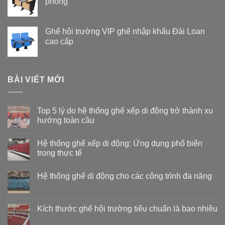
phòng
Ghế hội trường VIP ghế nhập khẩu Đài Loan
cao cấp
BÀI VIẾT MỚI
Top 5 lý do hệ thống ghế xếp di động trở thành xu
hướng toàn cầu
Không
có
Hệ thống ghế xếp di động: Ứng dụng phổ biến
bình
luận
trong thực tế
ở
Top
Không
5
có
Hệ thống ghế di động cho các công trình đa năng
lý
bình
do
luận
Không
hệ
ở
có
thống
Hệ
bình
ghế
thống
luận
Kích thước ghế hội trường tiêu chuẩn là bao nhiêu
xếp
ghế
ở
di
xếp
Hệ
Không
động
di
thống