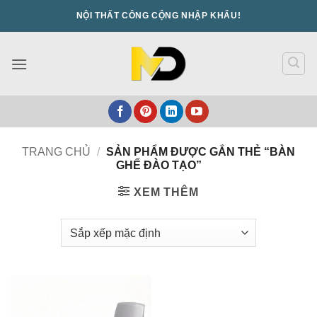
Bỏ
NỘI THẤT CÔNG CỘNG NHẬP KHẨU!
qua
nội
dung
TRANG CHỦ
/
SẢN PHẨM ĐƯỢC GẮN THẺ “BÀN
GHẾ ĐÀO TẠO”
XEM THÊM