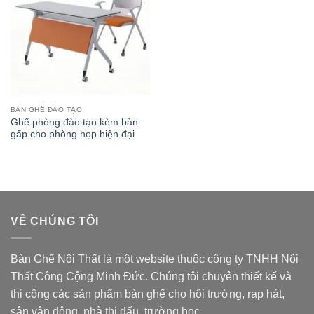
BÀN GHẾ ĐÀO TẠO
Ghế phòng đào tạo kèm bàn
gấp cho phòng họp hiện đại
VỀ CHÚNG TÔI
Bàn Ghế Nội Thất là một website thuộc
công ty TNHH Nội
Thất Công Cộng Minh Đức
. Chúng tôi chuyên thiết kế và
thi công các sản phẩm bàn ghế cho hội trường, rạp hát,
sân vận động, nhà thi đấu, trường học.