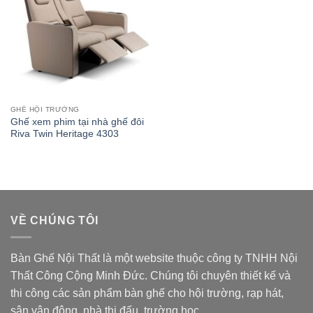
GHẾ HỘI TRƯỜNG
Ghế xem phim tại nhà ghế đôi
Riva Twin Heritage 4303
VỀ CHÚNG TÔI
Bàn Ghế Nội Thất là một website thuộc
công ty TNHH Nội
Thất Công Cộng Minh Đức
. Chúng tôi chuyên thiết kế và
thi công các sản phẩm bàn ghế cho hội trường, rạp hát,
sân vận động, nhà thi đấu, trường học.