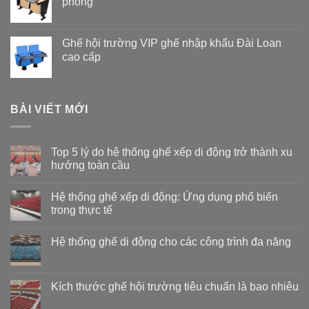
phòng
Ghế hội trường VIP ghế nhập khẩu Đài Loan
cao cấp
BÀI VIẾT MỚI
Top 5 lý do hệ thống ghế xếp di động trở thành xu
hướng toàn cầu
Không
có
Hệ thống ghế xếp di động: Ứng dụng phổ biến
bình
luận
trong thực tế
ở
Top
Không
5
có
Hệ thống ghế di động cho các công trình đa năng
lý
bình
do
luận
Không
hệ
ở
có
thống
Hệ
bình
ghế
thống
luận
Kích thước ghế hội trường tiêu chuẩn là bao nhiêu
xếp
ghế
ở
di
xếp
Hệ
Không
động
di
thống