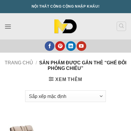
Bỏ
NỘI THẤT CÔNG CỘNG NHẬP KHẨU!
qua
nội
dung
TRANG CHỦ
/
SẢN PHẨM ĐƯỢC GẮN THẺ “GHẾ ĐÔI
PHÒNG CHIẾU”
XEM THÊM