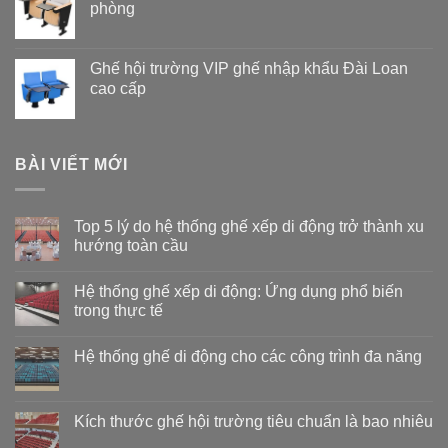
phòng
Ghế hội trường VIP ghế nhập khẩu Đài Loan
cao cấp
BÀI VIẾT MỚI
Top 5 lý do hệ thống ghế xếp di động trở thành xu
hướng toàn cầu
Không
có
Hệ thống ghế xếp di động: Ứng dụng phổ biến
bình
luận
trong thực tế
ở
Top
Không
5
có
Hệ thống ghế di động cho các công trình đa năng
lý
bình
do
luận
Không
hệ
ở
có
thống
Hệ
bình
ghế
thống
luận
Kích thước ghế hội trường tiêu chuẩn là bao nhiêu
xếp
ghế
ở
di
xếp
Hệ
Không
động
di