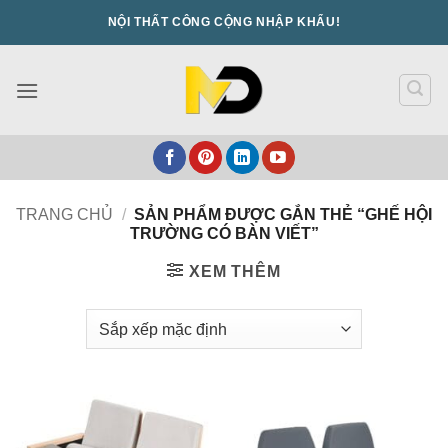
Bỏ
NỘI THẤT CÔNG CỘNG NHẬP KHẨU!
qua
nội
dung
TRANG CHỦ
/
SẢN PHẨM ĐƯỢC GẮN THẺ “GHẾ HỘI
TRƯỜNG CÓ BÀN VIẾT”
XEM THÊM