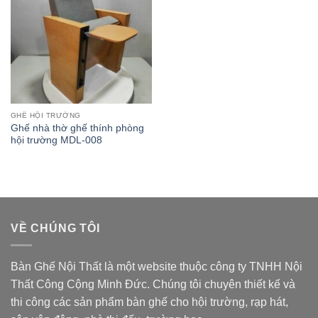
GHẾ HỘI TRƯỜNG
Ghế nhà thờ ghế thính phòng
hội trường MDL-008
VỀ CHÚNG TÔI
Bàn Ghế Nội Thất là một website thuộc
công ty TNHH Nội
Thất Công Cộng Minh Đức
. Chúng tôi chuyên thiết kế và
thi công các sản phẩm bàn ghế cho hội trường, rạp hát,