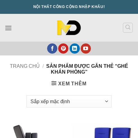
Bỏ
NỘI THẤT CÔNG CỘNG NHẬP KHẨU!
qua
nội
dung
TRANG CHỦ
/
SẢN PHẨM ĐƯỢC GẮN THẺ “GHẾ
KHÁN PHÒNG”
XEM THÊM