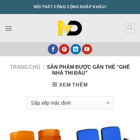
Bỏ
NỘI THẤT CÔNG CỘNG NHẬP KHẨU!
qua
nội
dung
TRANG CHỦ
/
SẢN PHẨM ĐƯỢC GẮN THẺ “GHẾ
NHÀ THI ĐẤU”
XEM THÊM