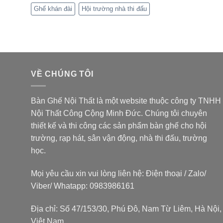
trọng
Ghế khán đài
Hội trường nhà thi đấu
cần
lưu
ý
VỀ CHÚNG TÔI
Bàn Ghế Nội Thất là một website thuộc
công ty TNHH
Nội Thất Công Cộng Minh Đức
. Chúng tôi chuyên
thiết kế và thi công các sản phẩm bàn ghế cho hội
trường, rạp hát, sân vận động, nhà thi đấu, trường
học.
Mọi yêu cầu xin vui lòng liên hệ: Điện thoại / Zalo/
Viber/ Whatapp: 0983986161
Địa chỉ: Số 47/153/30, Phú Đô, Nam Từ Liêm, Hà Nội,
Việt Nam