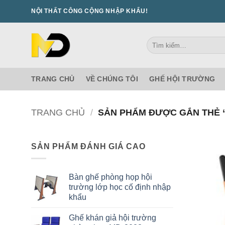
Bỏ
NỘI THẤT CÔNG CỘNG NHẬP KHẨU!
qua
nội
Tìm
dung
kiếm:
TRANG CHỦ
VỀ CHÚNG TÔI
GHẾ HỘI TRƯỜNG
TRANG CHỦ
/
SẢN PHẨM ĐƯỢC GẮN THẺ 
SẢN PHẨM ĐÁNH GIÁ CAO
Bàn ghế phòng họp hội
trường lớp học cố định nhập
khẩu
Ghế khán giả hội trường