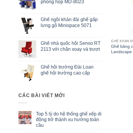
phòng họp MD-8023
Ghế ngồi khán đài ghế gấp
lưng gỗ Minispace 5071
GHẾ KHÁN Đ
Ghế nhà quốc hội Senso RT
Ghế băng c
2113 với chân xoay và trượt
Landscape
Ghế hội trường Đài Loan
ghế hội trường cao cấp
CÁC BÀI VIẾT MỚI
Top 5 lý do hệ thống ghế xếp di
động trở thành xu hướng toàn
cầu
Không