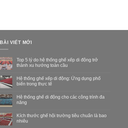
BÀI VIẾT MỚI
Top 5 lý do hệ thống ghế xếp di động trở
thành xu hướng toàn cầu
Không
có
Hệ thống ghế xếp di động: Ứng dụng phổ
bình
luận
biến trong thực tế
ở
Top
Không
5
có
Hệ thống ghế di động cho các công trình đa
lý
bình
do
luận
năng
hệ
ở
thống
Hệ
Không
ghế
thống
có
Kích thước ghế hội trường tiêu chuẩn là bao
xếp
ghế
bình
di
xếp
luận
nhiêu
động
di
ở
trở
động:
Hệ
Không