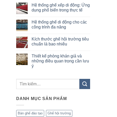
có
Hệ thống ghế xếp di động: Ứng
bình
luận
dụng phổ biến trong thực tế
ở
Top
Không
5
có
Hệ thống ghế di động cho các
lý
bình
do
luận
công trình đa năng
hệ
ở
thống
Hệ
Không
ghế
thống
có
Kích thước ghế hội trường tiêu
xếp
ghế
bình
di
xếp
luận
chuẩn là bao nhiêu
động
di
ở
trở
động:
Hệ
Không
thành
Ứng
thống
có
Thiết kế phòng khán giả và
xu
dụng
ghế
bình
hướng
phổ
di
luận
những điều quan trọng cần lưu
toàn
biến
động
ở
ý
cầu
trong
cho
Kích
thực
các
thước
Không
tế
công
ghế
có
trình
hội
bình
đa
trường
Tìm
luận
năng
tiêu
ở
chuẩn
kiếm:
Thiết
là
kế
bao
phòng
nhiêu
DANH MỤC SẢN PHẨM
khán
giả
và
những
điều
Bàn ghế đào tạo
Ghế hội trường
quan