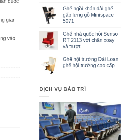
uẩn quốc
Ghế ngồi khán đài ghế
gấp lưng gỗ Minispace
ông gian
5071
Ghế nhà quốc hội Senso
óng vào
RT 2113 với chân xoay
và trượt
Ghế hội trường Đài Loan
ghế hội trường cao cấp
DỊCH VỤ BẢO TRÌ