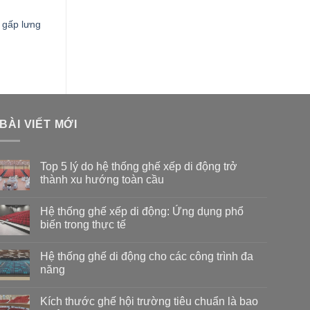
 gấp lưng
BÀI VIẾT MỚI
Top 5 lý do hệ thống ghế xếp di động trở
thành xu hướng toàn cầu
Không
có
Hệ thống ghế xếp di động: Ứng dụng phổ
bình
luận
biến trong thực tế
ở
Top
Không
5
có
Hệ thống ghế di động cho các công trình đa
lý
bình
do
luận
năng
hệ
ở
thống
Hệ
Không
ghế
thống
có
Kích thước ghế hội trường tiêu chuẩn là bao
xếp
ghế
bình