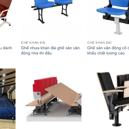
GHẾ KHÁN ĐÀI
GHẾ KHÁN ĐÀI
u dành
Ghế nhựa khán đài ghế sân vận
Ghế sân vận động cố 
động nhà thi đấu
khẩu chất lượng cao