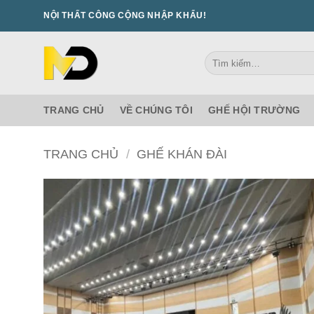
Bỏ
NỘI THẤT CÔNG CỘNG NHẬP KHẨU!
qua
nội
Tìm
dung
kiếm:
TRANG CHỦ
VỀ CHÚNG TÔI
GHẾ HỘI TRƯỜNG
TRANG CHỦ
/
GHẾ KHÁN ĐÀI