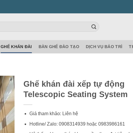
GHẾ KHÁN ĐÀI
BÀN GHẾ ĐÀO TẠO
DỊCH VỤ BẢO TRÌ
T
Ghế khán đài xếp tự động
Telescopic Seating System
Giá tham khảo: Liên hệ
Hotline/ Zalo: 0908314939 hoặc 0983986161