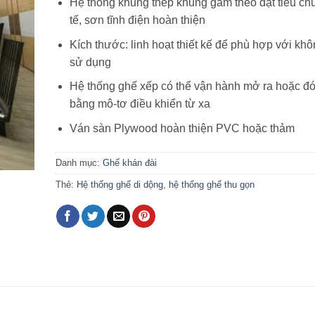
Hệ thống khung thép khung gầm theo đạt tiêu ch
tế, sơn tĩnh điện hoàn thiện
Kích thước: linh hoạt thiết kế để phù hợp với kh
sử dụng
Hệ thống ghế xếp có thể vận hành mở ra hoặc đ
bằng mô-tơ điều khiển từ xa
Ván sàn Plywood hoàn thiện PVC hoặc thảm
Danh mục:
Ghế khán đài
Thẻ:
Hệ thống ghế di dộng
,
hệ thống ghế thu gọn