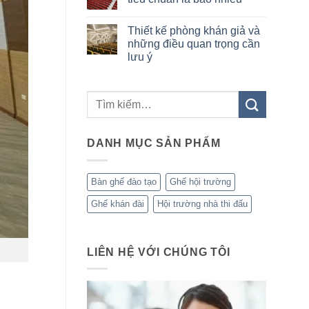
di
ở
thành
động:
Hệ
Không
xu
Ứng
thống
có
hướng
Thiết kế phòng khán giả và
dụng
ghế
bình
toàn
phổ
di
luận
những điều quan trọng cần
cầu
biến
động
ở
lưu ý
trong
cho
Kích
thực
các
thước
Không
tế
công
ghế
có
trình
hội
bình
đa
trường
luận
năng
tiêu
ở
chuẩn
Thiết
là
kế
bao
phòng
nhiêu
DANH MỤC SẢN PHẨM
khán
giả
và
những
điều
Bàn ghế đào tạo
Ghế hội trường
quan
trọng
Ghế khán đài
Hội trường nhà thi đấu
cần
lưu
ý
LIÊN HỆ VỚI CHÚNG TÔI