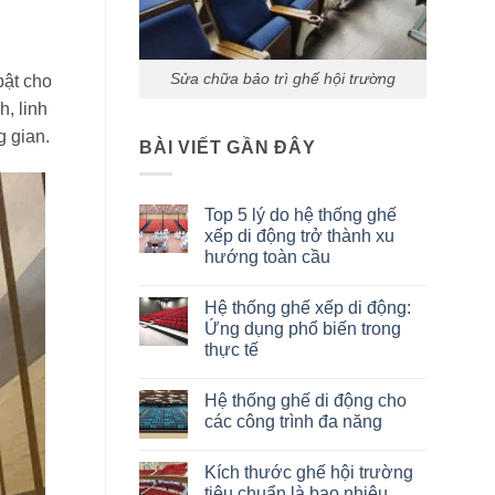
Sửa chữa bảo trì ghế hội trường
bật cho
h, linh
g gian.
BÀI VIẾT GẦN ĐÂY
Top 5 lý do hệ thống ghế
xếp di động trở thành xu
hướng toàn cầu
Không
có
Hệ thống ghế xếp di động:
bình
luận
Ứng dụng phổ biến trong
ở
thực tế
Top
5
Không
lý
có
do
Hệ thống ghế di động cho
bình
hệ
luận
các công trình đa năng
thống
ở
ghế
Hệ
Không
xếp
thống
có
di
Kích thước ghế hội trường
ghế
bình
động
xếp
luận
tiêu chuẩn là bao nhiêu
trở