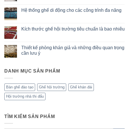
Top
Không
5
có
Hệ thống ghế di động cho các công trình đa năng
lý
bình
do
luận
Không
hệ
ở
có
thống
Hệ
bình
ghế
thống
luận
Kích thước ghế hội trường tiêu chuẩn là bao nhiêu
xếp
ghế
ở
di
xếp
Hệ
Không
động
di
thống
có
trở
động:
ghế
bình
thành
Ứng
di
luận
Thiết kế phòng khán giả và những điều quan trọng
xu
dụng
động
ở
hướng
phổ
cần lưu ý
cho
Kích
toàn
biến
các
thước
cầu
trong
Không
công
ghế
thực
có
trình
hội
tế
bình
đa
trường
DANH MỤC SẢN PHẨM
luận
năng
tiêu
ở
chuẩn
Thiết
là
kế
bao
phòng
Bàn ghế đào tạo
Ghế hội trường
Ghế khán đài
nhiêu
khán
giả
Hội trường nhà thi đấu
và
những
điều
quan
trọng
cần
TÌM KIẾM SẢN PHẨM
lưu
ý