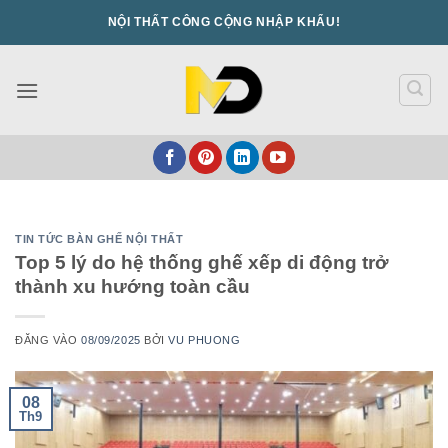
Bỏ
NỘI THẤT CÔNG CỘNG NHẬP KHẨU!
qua
nội
dung
TIN TỨC BÀN GHẾ NỘI THẤT
Top 5 lý do hệ thống ghế xếp di động trở
thành xu hướng toàn cầu
ĐĂNG VÀO
08/09/2025
BỞI
VU PHUONG
08
Th9