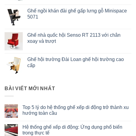
Ghế ngồi khán đài ghế gấp lưng gỗ Minispace
5071
Ghế nhà quốc hội Senso RT 2113 với chân
xoay và trượt
Ghế hội trường Đài Loan ghế hội trường cao
cấp
BÀI VIẾT MỚI NHẤT
Top 5 lý do hệ thống ghế xếp di động trở thành xu
hướng toàn cầu
Không
có
Hệ thống ghế xếp di động: Ứng dụng phổ biến
bình
luận
trong thực tế
ở