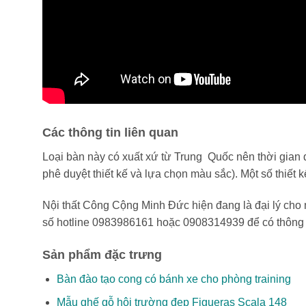
Các thông tin liên quan
Loại bàn này có xuất xứ từ Trung Quốc nên thời gian 
phê duyệt thiết kế và lựa chọn màu sắc). Một số thiết 
Nội thất Công Cộng Minh Đức hiện đang là đại lý cho m
số hotline 0983986161 hoặc 0908314939 để có thông ti
Sản phẩm đặc trưng
Bàn đào tạo cong có bánh xe cho phòng training
Mẫu ghế gỗ hội trường đẹp Figueras Scala 148