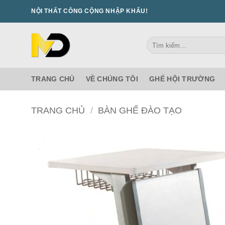
Bỏ
NỘI THẤT CÔNG CỘNG NHẬP KHẨU!
qua
nội
Tìm
dung
kiếm:
TRANG CHỦ
VỀ CHÚNG TÔI
GHẾ HỘI TRƯỜNG
TRANG CHỦ
/
BÀN GHẾ ĐÀO TẠO