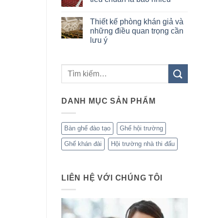
di
ở
thành
động:
Hệ
Không
xu
Ứng
thống
có
hướng
Thiết kế phòng khán giả và
dụng
ghế
bình
toàn
phổ
di
luận
những điều quan trọng cần
cầu
biến
động
ở
lưu ý
trong
cho
Kích
thực
các
thước
Không
tế
công
ghế
có
trình
hội
bình
đa
trường
luận
năng
tiêu
ở
chuẩn
Thiết
là
kế
bao
phòng
nhiêu
DANH MỤC SẢN PHẨM
khán
giả
và
những
điều
Bàn ghế đào tạo
Ghế hội trường
quan
trọng
Ghế khán đài
Hội trường nhà thi đấu
cần
lưu
ý
LIÊN HỆ VỚI CHÚNG TÔI