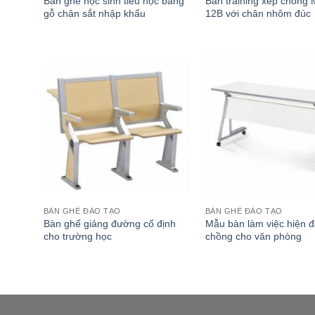
Bàn ghế học sinh tiểu học bằng
Bàn training xếp chồng
gỗ chân sắt nhập khẩu
12B với chân nhôm đúc
BÀN GHẾ ĐÀO TẠO
BÀN GHẾ ĐÀO TẠO
Bàn ghế giảng đường cố định
Mẫu bàn làm việc hiện đ
cho trường học
chồng cho văn phòng