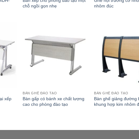
 MDH-
Bàn xếp cho phòng đào tạo một
Ghế hội trường cỡ nhỏ 
chỗ ngồi gọn nhẹ
nhôm đúc
BÀN GHẾ ĐÀO TẠO
BÀN GHẾ ĐÀO TẠO
ại xếp
Bàn gấp có bánh xe chất lượng
Bàn ghế giảng đường 
cao cho phòng đào tạo
khung hợp kim nhôm 