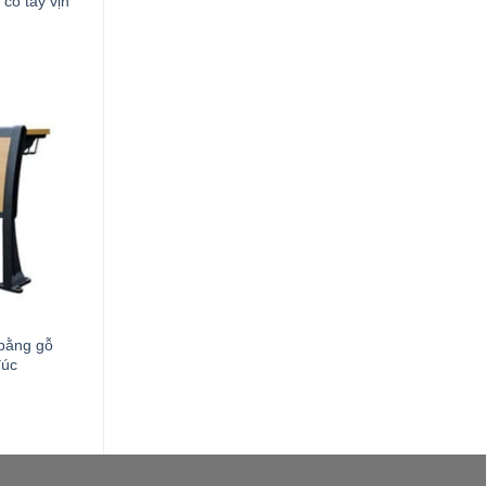
có tay vịn
bằng gỗ
đúc