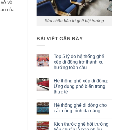
 vở và
cao của
Sửa chữa bảo trì ghế hội trường
BÀI VIẾT GẦN ĐÂY
Top 5 lý do hệ thống ghế
xếp di động trở thành xu
hướng toàn cầu
Không
có
Hệ thống ghế xếp di động:
bình
luận
Ứng dụng phổ biến trong
ở
thực tế
Top
5
Không
lý
có
do
Hệ thống ghế di động cho
bình
hệ
luận
các công trình đa năng
thống
ở
ghế
Hệ
Không
xếp
thống
có
di
Kích thước ghế hội trường
ghế
bình
động
xếp
luận
tiêu chuẩn là bao nhiêu
trở