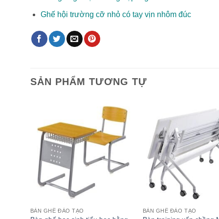
Ghế hội trường cỡ nhỏ có tay vịn nhôm đúc
SẢN PHẨM TƯƠNG TỰ
BÀN GHẾ ĐÀO TẠO
BÀN GHẾ ĐÀO TẠO