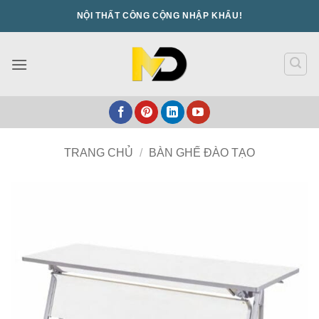
Bỏ
NỘI THẤT CÔNG CỘNG NHẬP KHẨU!
qua
nội
dung
TRANG CHỦ
/
BÀN GHẾ ĐÀO TẠO