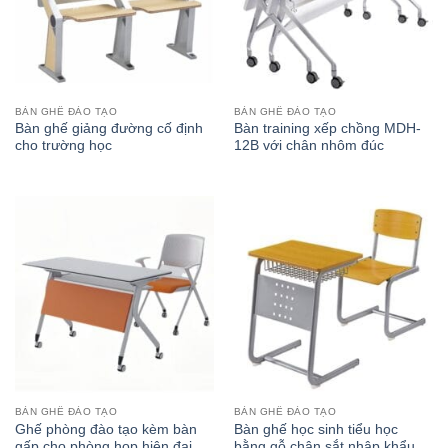
BÀN GHẾ ĐÀO TẠO
BÀN GHẾ ĐÀO TẠO
Bàn ghế giảng đường cố định
Bàn training xếp chồng MDH-
cho trường học
12B với chân nhôm đúc
BÀN GHẾ ĐÀO TẠO
BÀN GHẾ ĐÀO TẠO
Ghế phòng đào tạo kèm bàn
Bàn ghế học sinh tiểu học
gấp cho phòng họp hiện đại
bằng gỗ chân sắt nhập khẩu