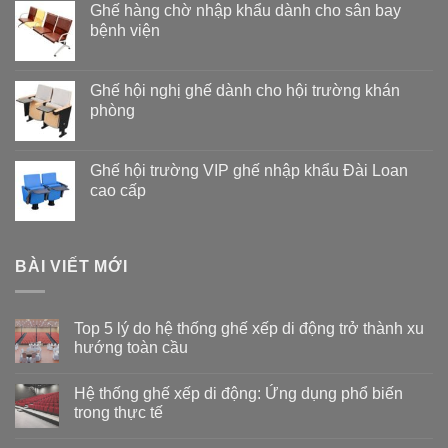
Ghế hàng chờ nhập khẩu dành cho sân bay
bệnh viện
Ghế hội nghị ghế dành cho hội trường khán
phòng
Ghế hội trường VIP ghế nhập khẩu Đài Loan
cao cấp
BÀI VIẾT MỚI
Top 5 lý do hệ thống ghế xếp di động trở thành xu
hướng toàn cầu
Không
có
Hệ thống ghế xếp di động: Ứng dụng phổ biến
bình
luận
trong thực tế
ở
Top
Không
5
có